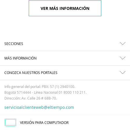
VER MÁS INFORMACIÓN
SECCIONES
MÁS INFORMACIÓN
CONOZCA NUESTROS PORTALES
Info general del portal: PBX: 57 (1) 2940100.
Bogotá 5714444 - Línea Nacional 01 8000 110 211.
Dirección: Av. Calle 26 # 68B-70.
servicioalclienteweb@eltiempo.com
VERSIÓN PARA COMPUTADOR