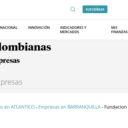
SUSCRÍBASE
RNACIONAL
INNOVACIÓN
INDICADORES Y
MIS
MERCADOS
FINANZAS
olombianas
presas
s en ATLANTICO
Empresas en BARRANQUILLA
Fundacion L
-
-