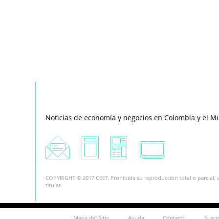
Noticias de economía y negocios en Colombia y el M
COPYRIGHT © 2017 CEET. Prohibida su reproducción total o parcial, a
titular.
Mapa del Sitio
Ayuda
Contacto
Suscr