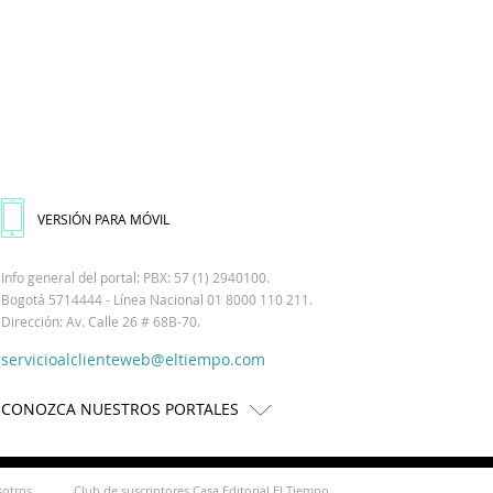
VERSIÓN PARA MÓVIL
Info general del portal: PBX: 57 (1) 2940100.
Bogotá 5714444 - Línea Nacional 01 8000 110 211.
Dirección: Av. Calle 26 # 68B-70.
servicioalclienteweb@eltiempo.com
CONOZCA NUESTROS PORTALES
sotros
Club de suscriptores Casa Editorial El Tiempo