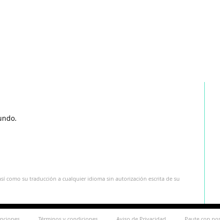
undo.
sí como su traducción a cualquier idioma sin autorización escrita de su
ipciones
Términos y condiciones
Aviso de Privacidad
Paute con no