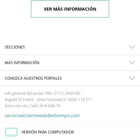
VER MÁS INFORMACIÓN
SECCIONES
MÁS INFORMACIÓN
CONOZCA NUESTROS PORTALES
Info general del portal: PBX: 57 (1) 2940100.
Bogotá 5714444 - Línea Nacional 01 8000 110 211.
Dirección: Av. Calle 26 # 68B-70.
servicioalclienteweb@eltiempo.com
VERSIÓN PARA COMPUTADOR