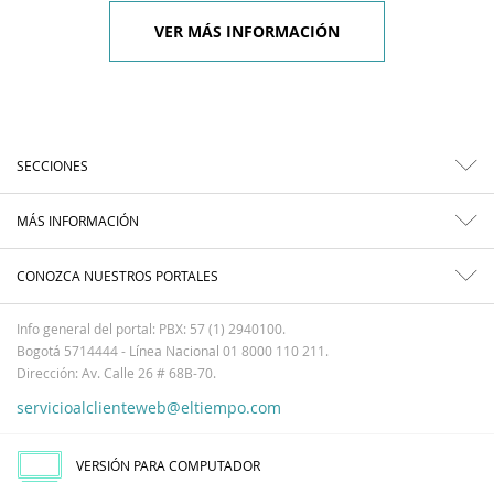
VER MÁS INFORMACIÓN
SECCIONES
MÁS INFORMACIÓN
CONOZCA NUESTROS PORTALES
Info general del portal: PBX: 57 (1) 2940100.
Bogotá 5714444 - Línea Nacional 01 8000 110 211.
Dirección: Av. Calle 26 # 68B-70.
servicioalclienteweb@eltiempo.com
VERSIÓN PARA COMPUTADOR