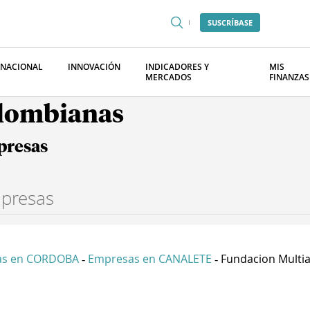
SUSCRÍBASE
RNACIONAL
INNOVACIÓN
INDICADORES Y
MIS
MERCADOS
FINANZAS
olombianas
presas
as en CORDOBA
Empresas en CANALETE
Fundacion Multiac
-
-