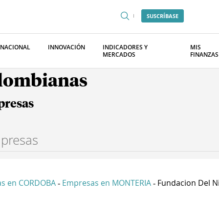
SUSCRÍBASE
RNACIONAL
INNOVACIÓN
INDICADORES Y
MIS
MERCADOS
FINANZAS
olombianas
presas
as en CORDOBA
Empresas en MONTERIA
Fundacion Del Ni
-
-