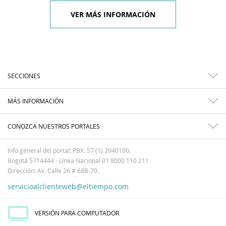
VER MÁS INFORMACIÓN
SECCIONES
MÁS INFORMACIÓN
CONOZCA NUESTROS PORTALES
Info general del portal: PBX: 57 (1) 2940100.
Bogotá 5714444 - Línea Nacional 01 8000 110 211.
Dirección: Av. Calle 26 # 68B-70.
servicioalclienteweb@eltiempo.com
VERSIÓN PARA COMPUTADOR