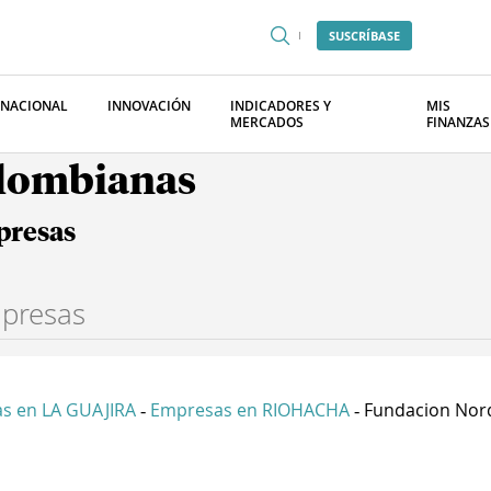
SUSCRÍBASE
RNACIONAL
INNOVACIÓN
INDICADORES Y
MIS
MERCADOS
FINANZAS
olombianas
presas
s en LA GUAJIRA
Empresas en RIOHACHA
Fundacion Norde
-
-