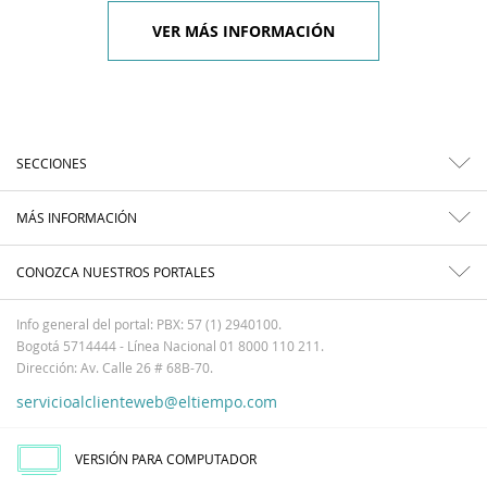
VER MÁS INFORMACIÓN
SECCIONES
MÁS INFORMACIÓN
CONOZCA NUESTROS PORTALES
Info general del portal: PBX: 57 (1) 2940100.
Bogotá 5714444 - Línea Nacional 01 8000 110 211.
Dirección: Av. Calle 26 # 68B-70.
servicioalclienteweb@eltiempo.com
VERSIÓN PARA COMPUTADOR