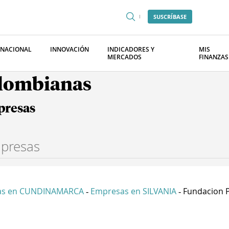
SUSCRÍBASE
RNACIONAL
INNOVACIÓN
INDICADORES Y
MIS
MERCADOS
FINANZAS
olombianas
presas
as en CUNDINAMARCA
Empresas en SILVANIA
Fundacion P
-
-