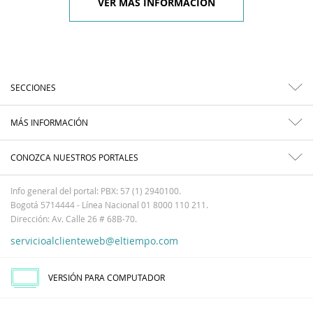
VER MÁS INFORMACIÓN
SECCIONES
MÁS INFORMACIÓN
CONOZCA NUESTROS PORTALES
Info general del portal: PBX: 57 (1) 2940100.
Bogotá 5714444 - Línea Nacional 01 8000 110 211.
Dirección: Av. Calle 26 # 68B-70.
servicioalclienteweb@eltiempo.com
VERSIÓN PARA COMPUTADOR