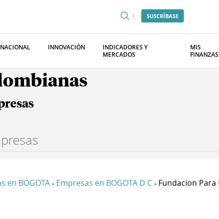
SUSCRÍBASE
RNACIONAL
INNOVACIÓN
INDICADORES Y
MIS
MERCADOS
FINANZAS
olombianas
presas
as en BOGOTA
Empresas en BOGOTA D C
Fundacion Para E
-
-