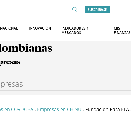
SUSCRÍBASE
RNACIONAL
INNOVACIÓN
INDICADORES Y
MIS
MERCADOS
FINANZAS
olombianas
presas
as en CORDOBA
Empresas en CHINU
Fundacion Para El A..
-
-