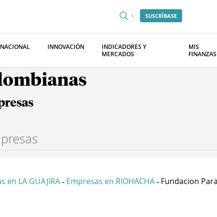
SUSCRÍBASE
RNACIONAL
INNOVACIÓN
INDICADORES Y
MIS
MERCADOS
FINANZAS
olombianas
presas
s en LA GUAJIRA
Empresas en RIOHACHA
Fundacion Para 
-
-