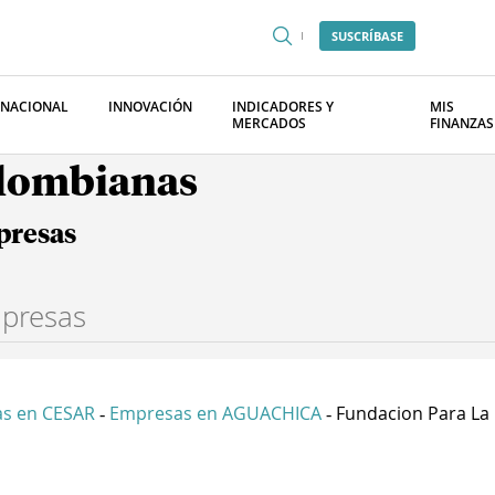
SUSCRÍBASE
RNACIONAL
INNOVACIÓN
INDICADORES Y
MIS
MERCADOS
FINANZAS
olombianas
presas
s en CESAR
Empresas en AGUACHICA
Fundacion Para La D
-
-