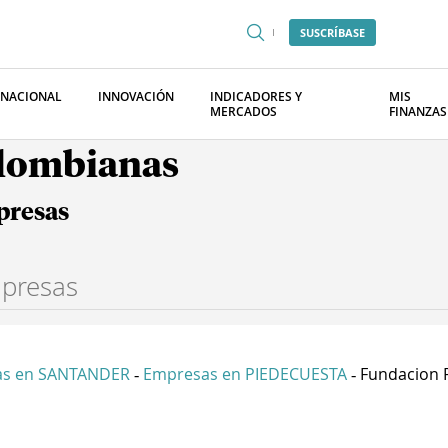
SUSCRÍBASE
RNACIONAL
INNOVACIÓN
INDICADORES Y
MIS
MERCADOS
FINANZAS
olombianas
presas
as en SANTANDER
Empresas en PIEDECUESTA
Fundacion P
-
-