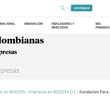
SUSCRÍBASE
RNACIONAL
INNOVACIÓN
INDICADORES Y
MIS
MERCADOS
FINANZAS
olombianas
presas
as en BOGOTA
Empresas en BOGOTA D C
Fundacion Para E
-
-