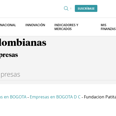
SUSCRÍBASE
RNACIONAL
INNOVACIÓN
INDICADORES Y
MIS
MERCADOS
FINANZAS
olombianas
presas
as en BOGOTA
Empresas en BOGOTA D C
Fundacion Patitas
-
-