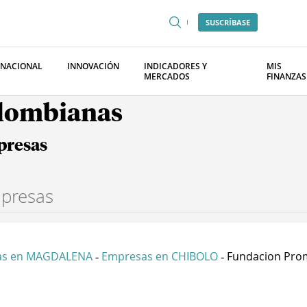
SUSCRÍBASE
RNACIONAL
INNOVACIÓN
INDICADORES Y
MIS
MERCADOS
FINANZAS
olombianas
presas
as en MAGDALENA
Empresas en CHIBOLO
Fundacion Prom
-
-