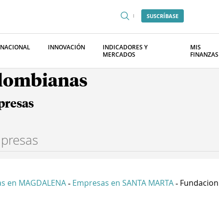
SUSCRÍBASE
RNACIONAL
INNOVACIÓN
INDICADORES Y
MIS
MERCADOS
FINANZAS
olombianas
presas
as en MAGDALENA
Empresas en SANTA MARTA
Fundacion R
-
-