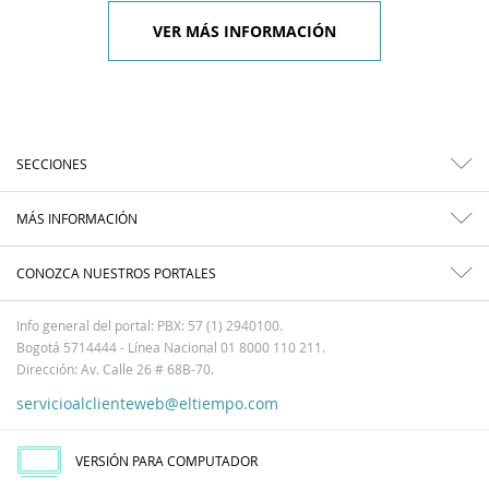
VER MÁS INFORMACIÓN
SECCIONES
MÁS INFORMACIÓN
CONOZCA NUESTROS PORTALES
Info general del portal: PBX: 57 (1) 2940100.
Bogotá 5714444 - Línea Nacional 01 8000 110 211.
Dirección: Av. Calle 26 # 68B-70.
servicioalclienteweb@eltiempo.com
VERSIÓN PARA COMPUTADOR