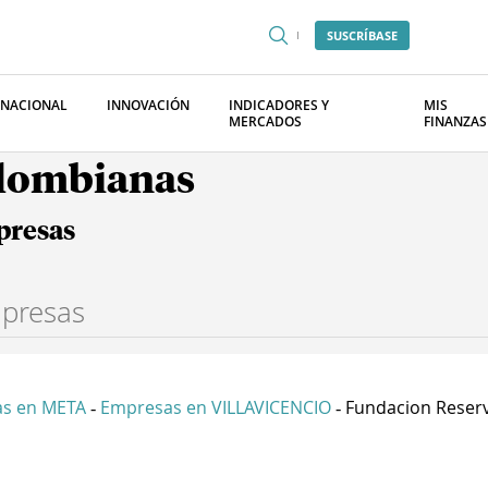
SUSCRÍBASE
RNACIONAL
INNOVACIÓN
INDICADORES Y
MIS
MERCADOS
FINANZAS
olombianas
presas
s en META
Empresas en VILLAVICENCIO
Fundacion Reserva
-
-