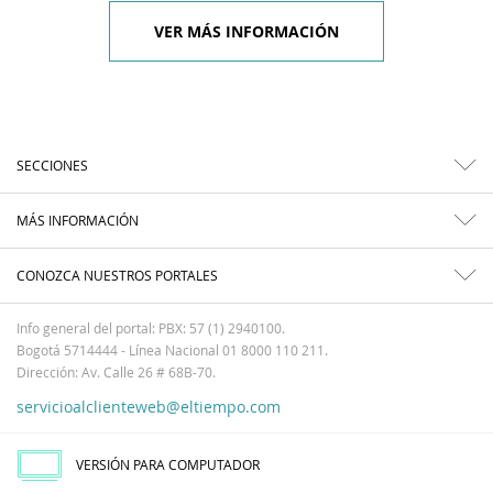
VER MÁS INFORMACIÓN
SECCIONES
MÁS INFORMACIÓN
CONOZCA NUESTROS PORTALES
Info general del portal: PBX: 57 (1) 2940100.
Bogotá 5714444 - Línea Nacional 01 8000 110 211.
Dirección: Av. Calle 26 # 68B-70.
servicioalclienteweb@eltiempo.com
VERSIÓN PARA COMPUTADOR