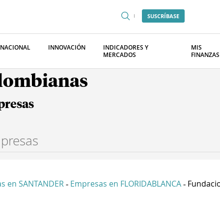
SUSCRÍBASE
RNACIONAL
INNOVACIÓN
INDICADORES Y
MIS
MERCADOS
FINANZAS
olombianas
presas
as en SANTANDER
Empresas en FLORIDABLANCA
Fundacio
-
-