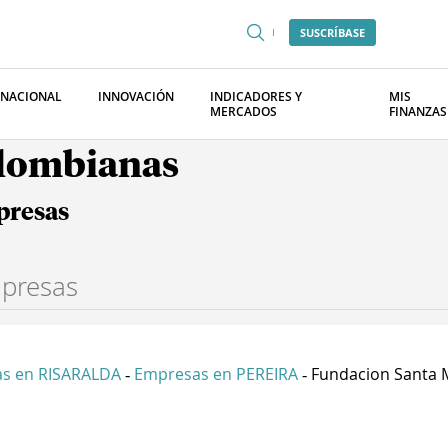
SUSCRÍBASE
RNACIONAL
INNOVACIÓN
INDICADORES Y
MIS
MERCADOS
FINANZAS
olombianas
presas
s en RISARALDA
Empresas en PEREIRA
Fundacion Santa M
-
-