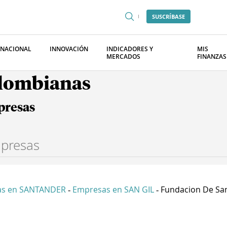
SUSCRÍBASE
RNACIONAL
INNOVACIÓN
INDICADORES Y
MIS
MERCADOS
FINANZAS
olombianas
presas
as en SANTANDER
Empresas en SAN GIL
Fundacion De San
-
-