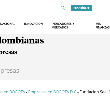
SUSCRÍBASE
RNACIONAL
INNOVACIÓN
INDICADORES Y
MIS
MERCADOS
FINANZAS
olombianas
presas
as en BOGOTA
Empresas en BOGOTA D C
Fundacion Seal C
-
-