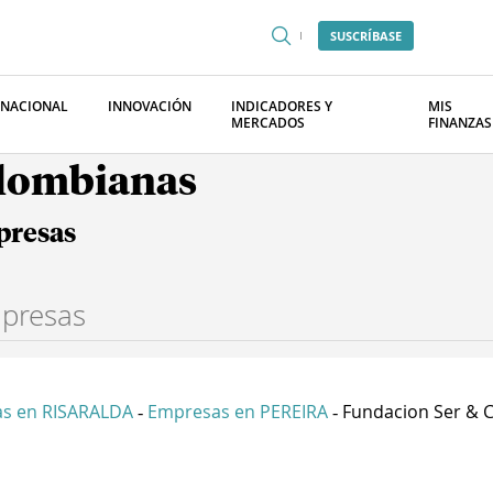
SUSCRÍBASE
RNACIONAL
INNOVACIÓN
INDICADORES Y
MIS
MERCADOS
FINANZAS
olombianas
presas
s en RISARALDA
Empresas en PEREIRA
Fundacion Ser & Cr
-
-