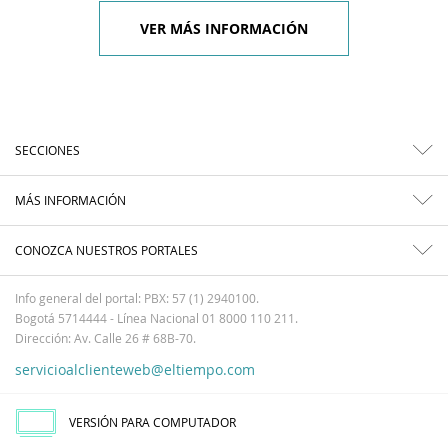
VER MÁS INFORMACIÓN
SECCIONES
MÁS INFORMACIÓN
CONOZCA NUESTROS PORTALES
Info general del portal: PBX: 57 (1) 2940100.
Bogotá 5714444 - Línea Nacional 01 8000 110 211.
Dirección: Av. Calle 26 # 68B-70.
servicioalclienteweb@eltiempo.com
VERSIÓN PARA COMPUTADOR