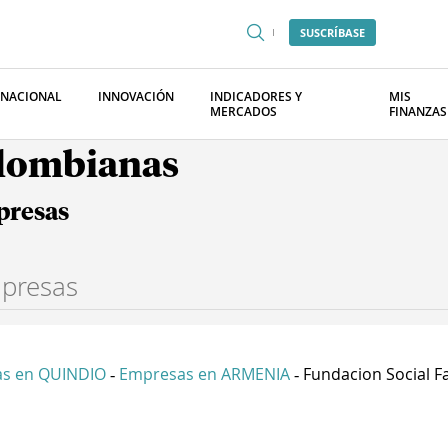
SUSCRÍBASE
RNACIONAL
INNOVACIÓN
INDICADORES Y
MIS
MERCADOS
FINANZAS
olombianas
presas
s en QUINDIO
Empresas en ARMENIA
Fundacion Social Fa
-
-