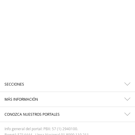
SECCIONES
MÁS INFORMACIÓN
CONOZCA NUESTROS PORTALES
Info general del portal: PBX: 57 (1) 2940100.
Bogotá 5714444 - Línea Nacional 01 8000 110 211.