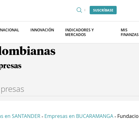
SUSCRÍBASE
RNACIONAL
INNOVACIÓN
INDICADORES Y
MIS
MERCADOS
FINANZAS
olombianas
presas
as en SANTANDER
Empresas en BUCARAMANGA
Fundacion
-
-