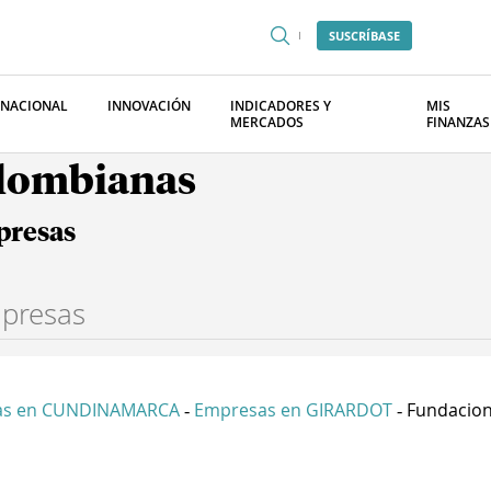
SUSCRÍBASE
RNACIONAL
INNOVACIÓN
INDICADORES Y
MIS
MERCADOS
FINANZAS
olombianas
presas
as en CUNDINAMARCA
Empresas en GIRARDOT
Fundacion
-
-