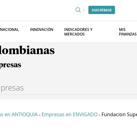
SUSCRÍBASE
RNACIONAL
INNOVACIÓN
INDICADORES Y
MIS
MERCADOS
FINANZAS
olombianas
presas
s en ANTIOQUIA
Empresas en ENVIGADO
Fundacion Super
-
-