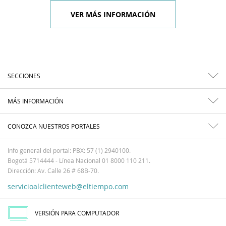
VER MÁS INFORMACIÓN
SECCIONES
MÁS INFORMACIÓN
CONOZCA NUESTROS PORTALES
Info general del portal: PBX: 57 (1) 2940100.
Bogotá 5714444 - Línea Nacional 01 8000 110 211.
Dirección: Av. Calle 26 # 68B-70.
servicioalclienteweb@eltiempo.com
VERSIÓN PARA COMPUTADOR