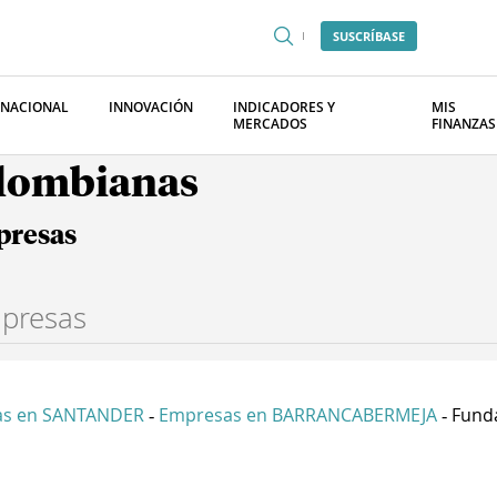
SUSCRÍBASE
RNACIONAL
INNOVACIÓN
INDICADORES Y
MIS
MERCADOS
FINANZAS
olombianas
presas
as en SANTANDER
Empresas en BARRANCABERMEJA
Funda
-
-