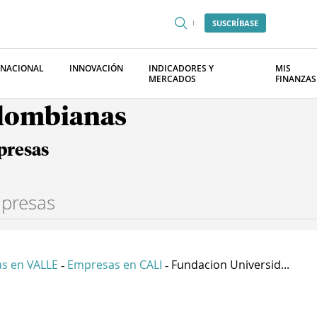
SUSCRÍBASE
RNACIONAL
INNOVACIÓN
INDICADORES Y
MIS
MERCADOS
FINANZAS
olombianas
presas
s en VALLE
Empresas en CALI
Fundacion Universid...
-
-