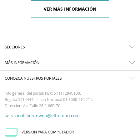
VER MÁS INFORMACIÓN
SECCIONES
MÁS INFORMACIÓN
CONOZCA NUESTROS PORTALES
Info general del portal: PBX: 57 (1) 2940100.
Bogotá 5714444 - Línea Nacional 01 8000 110 211.
Dirección: Av. Calle 26 # 68B-70.
servicioalclienteweb@eltiempo.com
VERSIÓN PARA COMPUTADOR