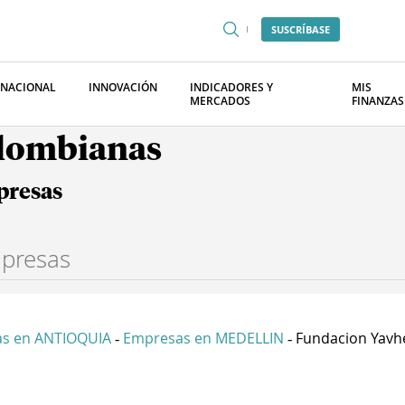
SUSCRÍBASE
RNACIONAL
INNOVACIÓN
INDICADORES Y
MIS
MERCADOS
FINANZAS
olombianas
presas
s en ANTIOQUIA
Empresas en MEDELLIN
Fundacion Yavhe
-
-