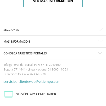
VER MÁS INFORMACIÓN
SECCIONES
MÁS INFORMACIÓN
CONOZCA NUESTROS PORTALES
Info general del portal: PBX: 57 (1) 2940100.
Bogotá 5714444 - Línea Nacional 01 8000 110 211.
Dirección: Av. Calle 26 # 68B-70.
servicioalclienteweb@eltiempo.com
VERSIÓN PARA COMPUTADOR