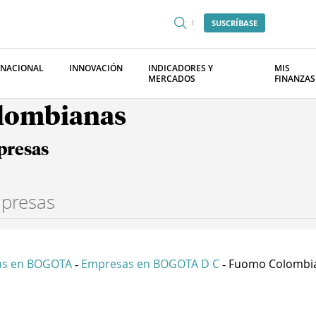
SUSCRÍBASE
RNACIONAL
INNOVACIÓN
INDICADORES Y
MIS
MERCADOS
FINANZAS
olombianas
presas
as en BOGOTA
Empresas en BOGOTA D C
Fuomo Colombia
-
-