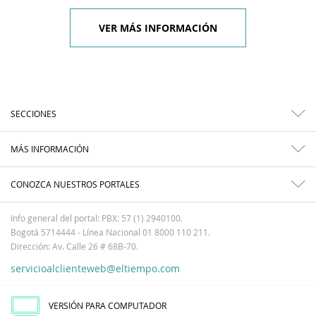
VER MÁS INFORMACIÓN
SECCIONES
MÁS INFORMACIÓN
CONOZCA NUESTROS PORTALES
Info general del portal: PBX: 57 (1) 2940100.
Bogotá 5714444 - Línea Nacional 01 8000 110 211.
Dirección: Av. Calle 26 # 68B-70.
servicioalclienteweb@eltiempo.com
VERSIÓN PARA COMPUTADOR