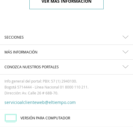
VER MÁS INFORMACIÓN
SECCIONES
MÁS INFORMACIÓN
CONOZCA NUESTROS PORTALES
Info general del portal: PBX: 57 (1) 2940100.
Bogotá 5714444 - Línea Nacional 01 8000 110 211.
Dirección: Av. Calle 26 # 68B-70.
servicioalclienteweb@eltiempo.com
VERSIÓN PARA COMPUTADOR