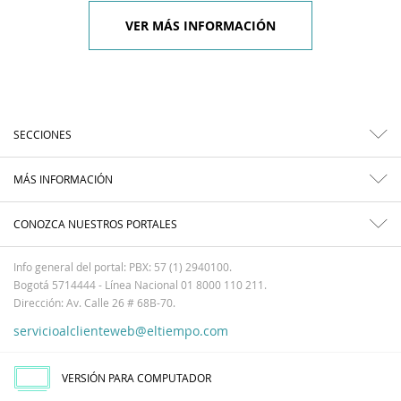
VER MÁS INFORMACIÓN
SECCIONES
MÁS INFORMACIÓN
CONOZCA NUESTROS PORTALES
Info general del portal: PBX: 57 (1) 2940100.
Bogotá 5714444 - Línea Nacional 01 8000 110 211.
Dirección: Av. Calle 26 # 68B-70.
servicioalclienteweb@eltiempo.com
VERSIÓN PARA COMPUTADOR