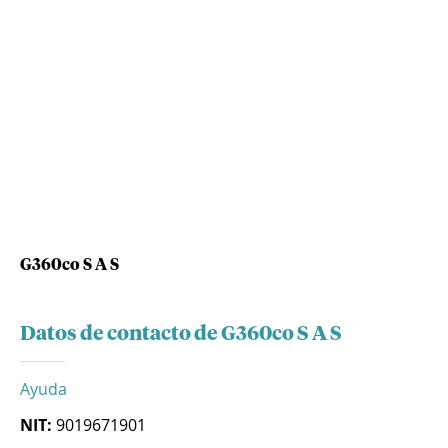
G360co S A S
Datos de contacto de G360co S A S
Ayuda
NIT:
9019671901