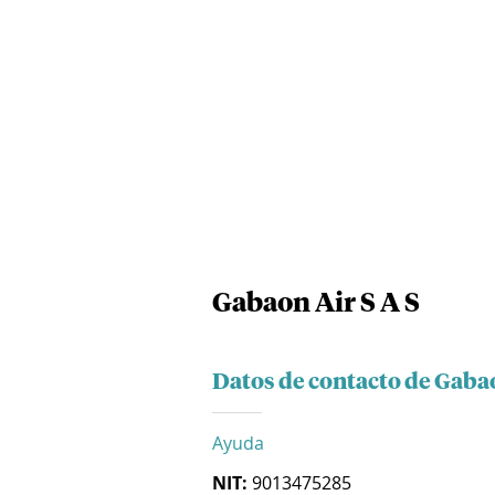
Gabaon Air S A S
Datos de contacto de Gabao
Ayuda
NIT:
9013475285