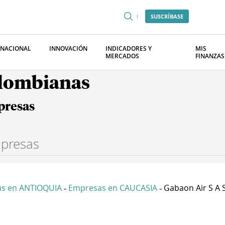
SUSCRÍBASE
RNACIONAL
INNOVACIÓN
INDICADORES Y
MIS
MERCADOS
FINANZAS
olombianas
presas
s en ANTIOQUIA
Empresas en CAUCASIA
Gabaon Air S A 
-
-