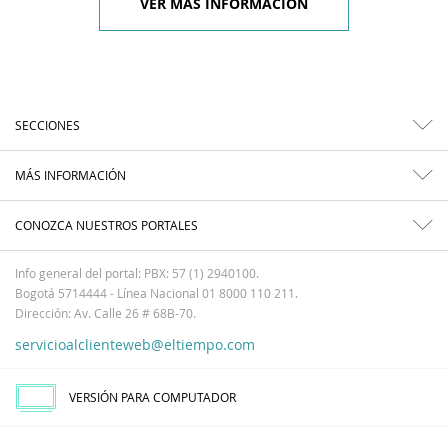
VER MÁS INFORMACIÓN
SECCIONES
MÁS INFORMACIÓN
CONOZCA NUESTROS PORTALES
Info general del portal: PBX: 57 (1) 2940100.
Bogotá 5714444 - Línea Nacional 01 8000 110 211.
Dirección: Av. Calle 26 # 68B-70.
servicioalclienteweb@eltiempo.com
VERSIÓN PARA COMPUTADOR