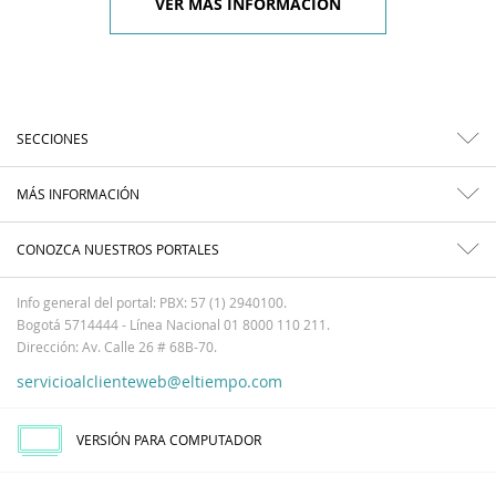
VER MÁS INFORMACIÓN
SECCIONES
MÁS INFORMACIÓN
CONOZCA NUESTROS PORTALES
Info general del portal: PBX: 57 (1) 2940100.
Bogotá 5714444 - Línea Nacional 01 8000 110 211.
Dirección: Av. Calle 26 # 68B-70.
servicioalclienteweb@eltiempo.com
VERSIÓN PARA COMPUTADOR