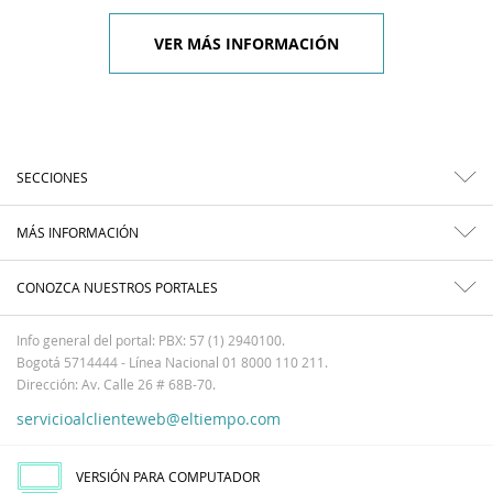
VER MÁS INFORMACIÓN
SECCIONES
MÁS INFORMACIÓN
CONOZCA NUESTROS PORTALES
Info general del portal: PBX: 57 (1) 2940100.
Bogotá 5714444 - Línea Nacional 01 8000 110 211.
Dirección: Av. Calle 26 # 68B-70.
servicioalclienteweb@eltiempo.com
VERSIÓN PARA COMPUTADOR