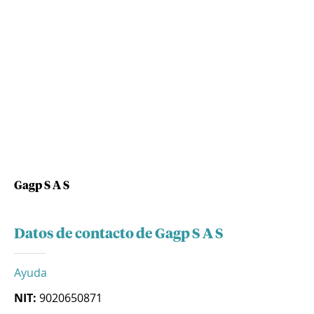
Gagp S A S
Datos de contacto de Gagp S A S
Ayuda
NIT:
9020650871